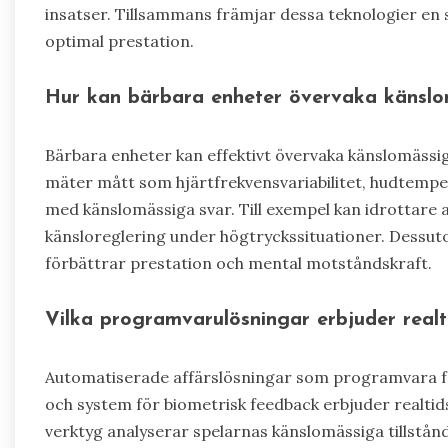
insatser. Tillsammans främjar dessa teknologier en 
optimal prestation.
Hur kan bärbara enheter övervaka känslom
Bärbara enheter kan effektivt övervaka känslomässig
mäter mått som hjärtfrekvensvariabilitet, hudtempe
med känslomässiga svar. Till exempel kan idrottare a
känsloreglering under högtryckssituationer. Dessuto
förbättrar prestation och mental motståndskraft.
Vilka programvarulösningar erbjuder realt
Automatiserade affärslösningar som programvara fö
och system för biometrisk feedback erbjuder realtids
verktyg analyserar spelarnas känslomässiga tillstån