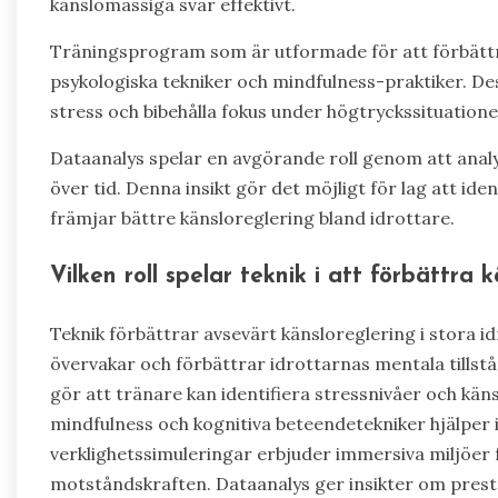
känslomässiga svar effektivt.
Träningsprogram som är utformade för att förbätt
psykologiska tekniker och mindfulness-praktiker. D
stress och bibehålla fokus under högtryckssituatione
Dataanalys spelar en avgörande roll genom att ana
över tid. Denna insikt gör det möjligt för lag att i
främjar bättre känsloreglering bland idrottare.
Vilken roll spelar teknik i att förbättra 
Teknik förbättrar avsevärt känsloreglering i stora i
övervakar och förbättrar idrottarnas mentala tillstå
gör att tränare kan identifiera stressnivåer och kä
mindfulness och kognitiva beteendetekniker hjälper i
verklighetssimuleringar erbjuder immersiva miljöer fö
motståndskraften. Dataanalys ger insikter om prest