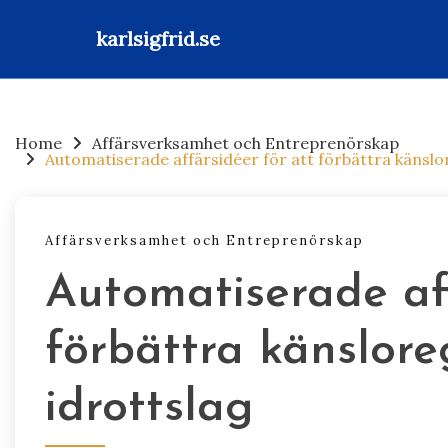
karlsigfrid.se
Skip
to
content
Home
Affärsverksamhet och Entreprenörskap
Automatiserade affärsidéer för att förbättra känslor
Affärsverksamhet och Entreprenörskap
Automatiserade aff
förbättra känsloreg
idrottslag