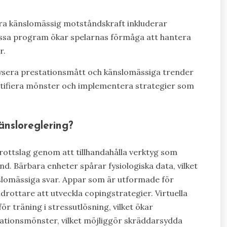
ra känslomässig motståndskraft inkluderar
essa program ökar spelarnas förmåga att hantera
r.
lysera prestationsmått och känslomässiga trender
dentifiera mönster och implementera strategier som
känsloreglering?
drottslag genom att tillhandahålla verktyg som
nd. Bärbara enheter spårar fysiologiska data, vilket
nslomässiga svar. Appar som är utformade för
drottare att utveckla copingstrategier. Virtuella
r träning i stressutlösning, vilket ökar
ationsmönster, vilket möjliggör skräddarsydda