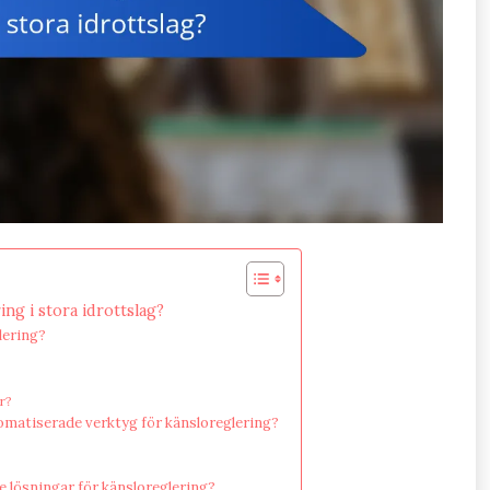
ng i stora idrottslag?
lering?
or?
tomatiserade verktyg för känsloreglering?
 lösningar för känsloreglering?