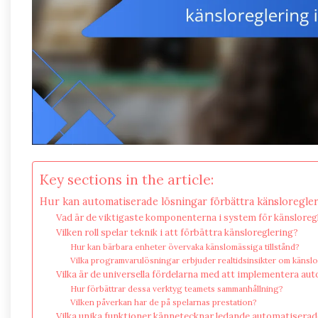
Key sections in the article:
Hur kan automatiserade lösningar förbättra känsloregleri
Vad är de viktigaste komponenterna i system för känsloreg
Vilken roll spelar teknik i att förbättra känsloreglering?
Hur kan bärbara enheter övervaka känslomässiga tillstånd?
Vilka programvarulösningar erbjuder realtidsinsikter om känsl
Vilka är de universella fördelarna med att implementera au
Hur förbättrar dessa verktyg teamets sammanhållning?
Vilken påverkan har de på spelarnas prestation?
Vilka unika funktioner kännetecknar ledande automatiserade