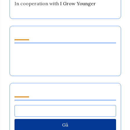
In cooperation with
I Grow Younger
Upptäck ett slumpmässigt inlägg
Fördelar med känsloreglering inom idrott:
Förbättrad prestation, motståndskraft och
teamdynamik
Bläddra by Category
Gå