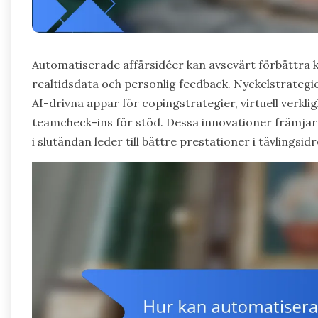
Automatiserade affärsidéer kan avsevärt förbättra k
realtidsdata och personlig feedback. Nyckelstrategie
AI-drivna appar för copingstrategier, virtuell verk
teamcheck-ins för stöd. Dessa innovationer främjar
i slutändan leder till bättre prestationer i tävlingsidr