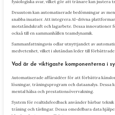
fysiologiska svar, vilket gör att tränare kan justera
Dessutom kan automatiserade bedömningar av mental 
snabba insatser. Att integrera AI-drivna plattformar
motståndskraft och lagarbete. Dessa innovationer för
också till en sammanhållen teamdynamik.
Sammanfattningsvis odlar utnyttjandet av automatis
medvetenhet, vilket i slutändan leder till förbättrade 
Vad är de viktigaste komponenterna i sy
Automatiserade affärsidéer för att förbättra känslor
lösningar, träningsprogram och dataanalys. Dessa k
mental hälsa och prestationsövervakning.
System för realtidsfeedback använder bärbar teknik f
träning och tävlingar. Dessa omedelbara data hjälper