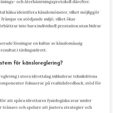
 tränings- och återhämtningsprotokoll därefter.
hälsa identifiera känslomönster, vilket möjliggör
 främjar en stödjande miljö, vilket ökar
bättrar inte bara individuell prestation utan bidrar
erade lösningar en kultur av känslomässig
resultat i tävlingsidrott.
stem för känsloreglering?
eglering i stora idrottslag inkluderar teknikdrivna
omponenter fokuserar på realtidsfeedback, stöd för
ör att spåra idrottares fysiologiska svar under
 tränare och spelare att justera strategier och