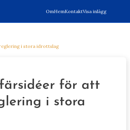
Om
Hem
Kontakt
Visa inlägg
eglering i stora idrottslag
ärsidéer för att
lering i stora