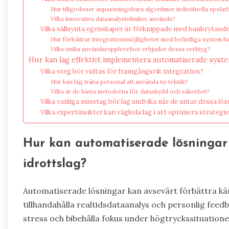
Hur tillgodoser anpassningsbara algoritmer individuella spela
Vilka innovativa dataanalystekniker används?
Vilka sällsynta egenskaper är förknippade med banbrytande
Hur förbättrar integrationsmöjligheter med befintliga system fu
Vilka unika användarupplevelser erbjuder dessa verktyg?
Hur kan lag effektivt implementera automatiserade syste
Vilka steg bör vidtas för framgångsrik integration?
Hur kan lag träna personal att använda ny teknik?
Vilka är de bästa metoderna för dataskydd och säkerhet?
Vilka vanliga misstag bör lag undvika när de antar dessa lö
Vilka expertinsikter kan vägleda lag i att optimera strategi
Hur kan automatiserade lösningar 
idrottslag?
Automatiserade lösningar kan avsevärt förbättra kän
tillhandahålla realtidsdataanalys och personlig feed
stress och bibehålla fokus under högtryckssituatione