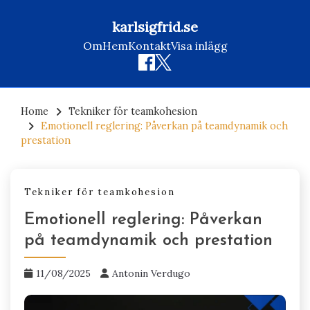
karlsigfrid.se
Om
Hem
Kontakt
Visa inlägg
Skip
to
Home
Tekniker för teamkohesion
Emotionell reglering: Påverkan på teamdynamik och
content
prestation
Tekniker för teamkohesion
Emotionell reglering: Påverkan
på teamdynamik och prestation
11/08/2025
Antonin Verdugo