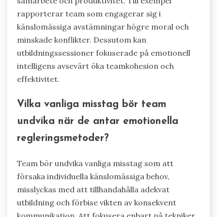
samarbete och produktivitet. Till exempel
rapporterar team som engagerar sig i
känslomässiga avstämningar högre moral och
minskade konflikter. Dessutom kan
utbildningssessioner fokuserade på emotionell
intelligens avsevärt öka teamkohesion och
effektivitet.
Vilka vanliga misstag bör team
undvika när de antar emotionella
regleringsmetoder?
Team bör undvika vanliga misstag som att
försaka individuella känslomässiga behov,
misslyckas med att tillhandahålla adekvat
utbildning och förbise vikten av konsekvent
kommunikation. Att fokusera enbart på tekniker