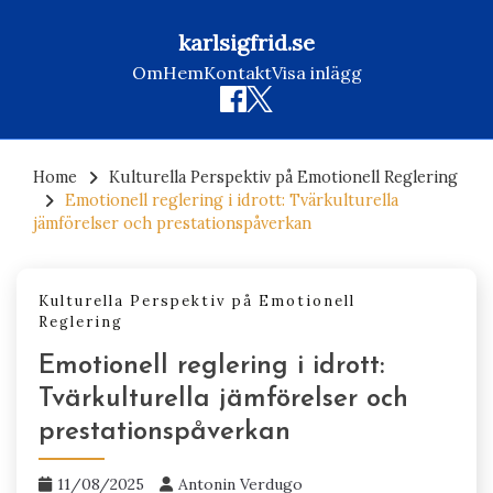
karlsigfrid.se
Om
Hem
Kontakt
Visa inlägg
Skip
to
Home
Kulturella Perspektiv på Emotionell Reglering
Emotionell reglering i idrott: Tvärkulturella
content
jämförelser och prestationspåverkan
Kulturella Perspektiv på Emotionell
Reglering
Emotionell reglering i idrott:
Tvärkulturella jämförelser och
prestationspåverkan
11/08/2025
Antonin Verdugo