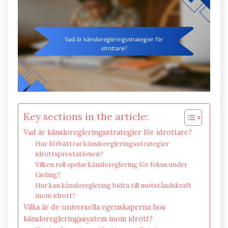
Key sections in the article:
Vad är känsloregleringsstrategier för idrottare?
Hur förbättrar känsloregleringsstrategier
idrottsprestationen?
Vilken roll spelar känsloreglering för fokus under
tävling?
Hur kan känsloreglering bidra till motståndskraft
inom idrott?
Vilka är de universella egenskaperna hos
känsloregleringssystem inom idrott?