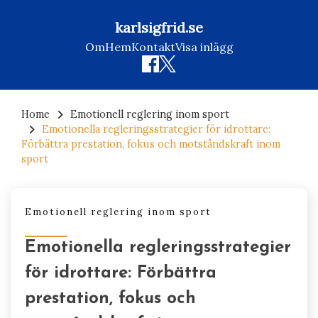
karlsigfrid.se
Om
Hem
Kontakt
Visa inlägg
Skip
to
Home
Emotionell reglering inom sport
Emotionella regleringsstrategier för idrottare:
content
Förbättra prestation, fokus och motståndskraft inom
sport
Emotionell reglering inom sport
Emotionella regleringsstrategier
för idrottare: Förbättra
prestation, fokus och