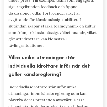
under press. Till exempel, team som engagerar
sig i regelbunden feedback och öppna
diskussioner odlar förtroende, vilket är
avgörande för känslomässig stabilitet. I
slutändan skapar starka teamdynamik en kultur
som främjar känslomässigt välbefinnande, vilket
gör att idrottare kan blomstra i
tävlingssituationer.
Vilka unika utmaningar står
individuella idrottare inför när det
gäller känsloreglering?
Individuella idrottare står inför unika
utmaningar inom känsloreglering som kan
påverka deras prestation avsevärt. Dessa
utmaningar inkluderar ökat tryck att lyckas,