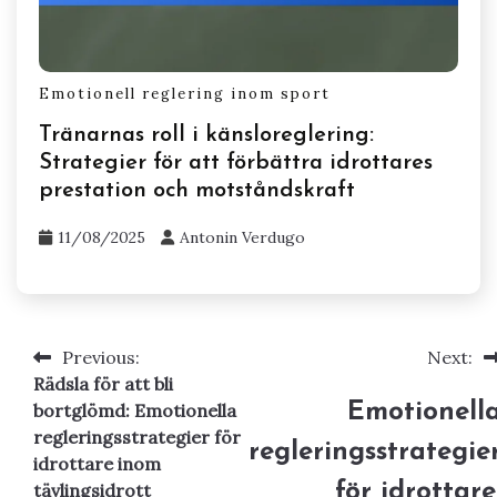
Emotionell reglering inom sport
Tränarnas roll i känsloreglering:
Strategier för att förbättra idrottares
prestation och motståndskraft
11/08/2025
Antonin Verdugo
Previous:
Next:
Post
Rädsla för att bli
navigation
Emotionell
bortglömd: Emotionella
regleringsstrategier för
regleringsstrategie
idrottare inom
för idrottare
tävlingsidrott