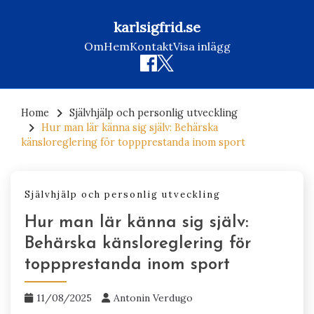
karlsigfrid.se
Om
Hem
Kontakt
Visa inlägg
Skip
to
Home
Självhjälp och personlig utveckling
Hur man lär känna sig själv: Behärska
content
känsloreglering för toppprestanda inom sport
Självhjälp och personlig utveckling
Hur man lär känna sig själv:
Behärska känsloreglering för
toppprestanda inom sport
11/08/2025
Antonin Verdugo