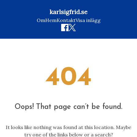
karlsigfrid.se
Om
Hem
Kontakt
Visa inlägg
Skip
to
content
404
Oops! That page can’t be found.
It looks like nothing was found at this location. Maybe
try one of the links below or a search?