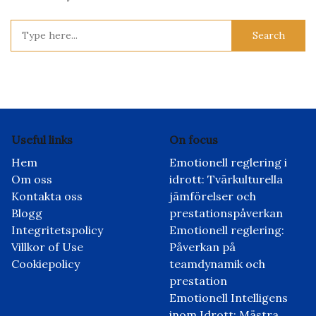
Search
for:
Useful links
On focus
Hem
Emotionell reglering i
Om oss
idrott: Tvärkulturella
Kontakta oss
jämförelser och
Blogg
prestationspåverkan
Integritetspolicy
Emotionell reglering:
Villkor of Use
Påverkan på
Cookiepolicy
teamdynamik och
prestation
Emotionell Intelligens
inom Idrott: Mästra