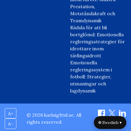
Prestation,
Motståndskraft och
Teamdynamik
Rädsla för att bli
bortglömd: Emotionella
regleringsstrategier för
idrottare inom
tävlingsidrott
Emotionella
regleringssystem i
fotboll: Strategier,
utmaningar och
lagdynamik
A+
© 2026 karlsigfrid.se. All
rights reserved.
🌐 Swedish ▾
A–