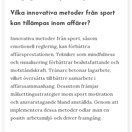
Emotionell reglering främjar en
tillväxtmentalitet, vilket gör att idrottare kan
lära sig av misslyckanden och effektivt justera
strategier. Detta unika attribut av emotionell
motståndskraft är avgörande för att
upprätthålla motivation och uppnå långsiktig
framgång inom entreprenörskap.
Vilka innovativa metoder från sport
kan tillämpas inom affärer?
Innovativa metoder från sport, såsom
emotionell reglering, kan förbättra
affärsprestationen. Tekniker som mindfulness
och visualisering förbättrar beslutsfattande och
motståndskraft. Tränare betonar lagarbete,
vilket översätts till bättre samarbete i