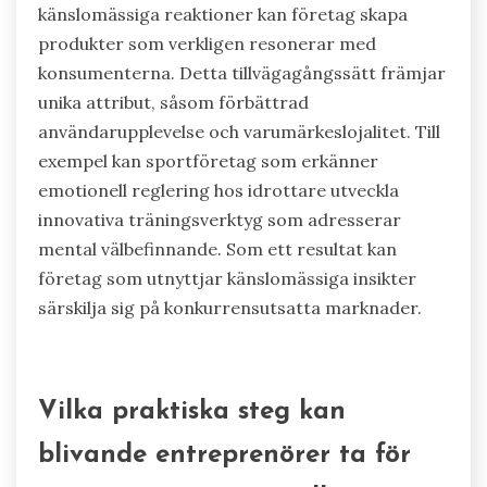
mental bildspråk för att förbereda sig för
prestation, vilket förbättrar självförtroendet
och minskar negativa känslor. Dessa tekniker
speglar en växande betoning på mental hälsa
inom sport, vilket hjälper idrottare att hantera
känslor effektivt.
Hur kan förståelse för känslomässiga
utlösare leda till affärsinnovation?
Förståelse för känslomässiga utlösare kan driva
affärsinnovation genom att avslöja kundbehov
och preferenser. Genom att analysera
känslomässiga reaktioner kan företag skapa
produkter som verkligen resonerar med
konsumenterna. Detta tillvägagångssätt främjar