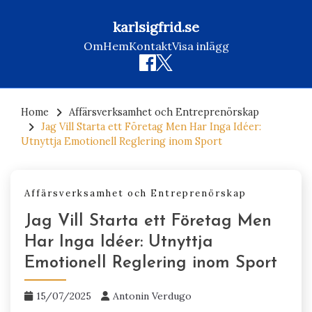
karlsigfrid.se
Om
Hem
Kontakt
Visa inlägg
Skip
to
Home
Affärsverksamhet och Entreprenörskap
Jag Vill Starta ett Företag Men Har Inga Idéer:
content
Utnyttja Emotionell Reglering inom Sport
Affärsverksamhet och Entreprenörskap
Jag Vill Starta ett Företag Men
Har Inga Idéer: Utnyttja
Emotionell Reglering inom Sport
15/07/2025
Antonin Verdugo