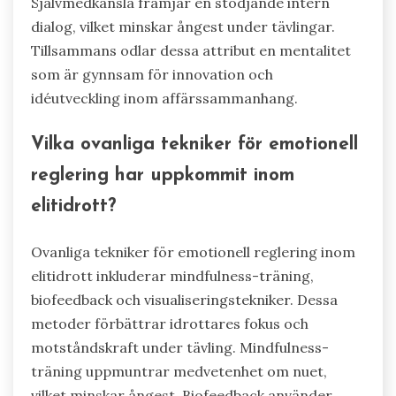
unika insikter?
Emotionell reglering avslöjar sällsynta attribut
som ger insikter i motståndskraft och
anpassningsförmåga inom sport. Dessa attribut
inkluderar känslomässig medvetenhet, kognitiv
flexibilitet och självmedkänsla. Känslomässig
medvetenhet gör det möjligt för idrottare att
identifiera och förstå sina känslor, vilket
förbättrar prestationen under press. Kognitiv
flexibilitet möjliggör snabba justeringar av
strategier baserat på känslomässiga tillstånd.
Självmedkänsla främjar en stödjande intern
dialog, vilket minskar ångest under tävlingar.
Tillsammans odlar dessa attribut en mentalitet
som är gynnsam för innovation och