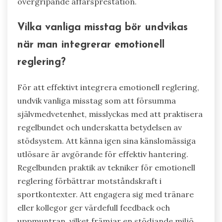
För att effektivt tillämpa emotionell reglering
inom affärer, prioritera självmedvetenhet,
utveckla coping-strategier och främja en
stödjande miljö. Självmedvetenhet gör det
möjligt för individer att känna igen sina
känslomässiga utlösare, vilket leder till bättre
beslutsfattande. Coping-strategier, såsom
mindfulness och stresshanteringstekniker,
förbättrar emotionell motståndskraft. En
stödjande miljö uppmuntrar öppen
kommunikation och samarbete, vilket kan mildra
emotionella utmaningar. Att implementera dessa
metoder kan förbättra teamdynamik och
övergripande affärsprestation.
Vilka vanliga misstag bör undvikas