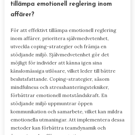
Blivande entreprenörer kan förbättra emotionell
reglering genom att praktisera mindfulness,
sätta tydliga mål och söka feedback.
Mindfulness-tekniker hjälper till att hantera
stress och förbättra fokus. Att sätta specifika,
uppnåeliga mål ger riktning och motivation.
Regelbunden feedback från kollegor eller
mentorer främjar tillväxt och självmedvetenhet.
Dessa steg bygger motståndskraft, vilket är
avgörande för att navigera den entreprenöriella
resan.
Vilka är de bästa metoderna för att
tillämpa emotionell reglering inom
affärer?