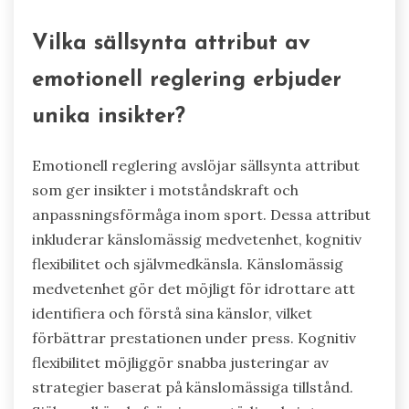
affärssammanhang. Dessutom främjar
målsettingsstrategier inom sport motivation
och ansvarstagande bland anställda. Genom att
implementera dessa metoder odlar man en
positiv arbetsmiljö och driver framgång.
Vilka sällsynta attribut av
emotionell reglering erbjuder