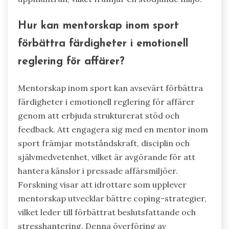
när man integrerar emotionell
reglering?
För att effektivt integrera emotionell reglering,
undvik vanliga misstag som att försumma
självmedvetenhet, misslyckas med att praktisera
regelbundet och underskatta betydelsen av
stödsystem. Att känna igen sina känslomässiga
utlösare är avgörande för effektiv hantering.
Regelbunden praktik av tekniker för emotionell
reglering förbättrar motståndskraft i
sportkontexter. Att engagera sig med tränare
eller kollegor ger värdefull feedback och
uppmuntran, vilket främjar en stödjande miljö.
Hur kan mentorskap inom sport
förbättra färdigheter i emotionell