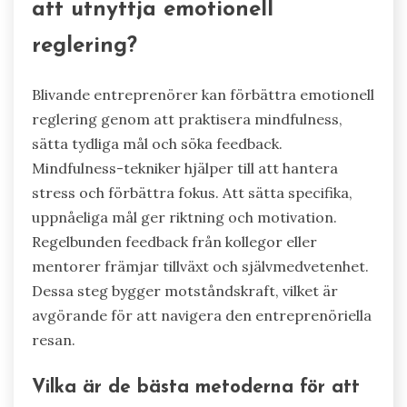
unika attribut, såsom förbättrad
användarupplevelse och varumärkeslojalitet. Till
exempel kan sportföretag som erkänner
emotionell reglering hos idrottare utveckla
innovativa träningsverktyg som adresserar
mental välbefinnande. Som ett resultat kan
företag som utnyttjar känslomässiga insikter
särskilja sig på konkurrensutsatta marknader.
Vilka praktiska steg kan
blivande entreprenörer ta för
att utnyttja emotionell
reglering?