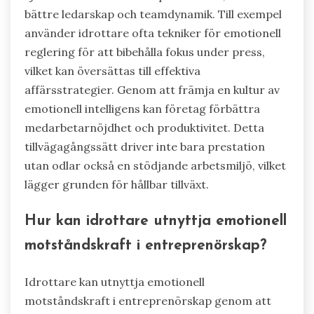
inspirera affärskoncept?
Emotionell reglering kan inspirera innovativa
affärskoncept genom att förbättra
motståndskraft och beslutsfattande. Unika
attribut av emotionell reglering, såsom
självmedvetenhet och impulskontroll, kan leda till
bättre ledarskap och teamdynamik. Till exempel
använder idrottare ofta tekniker för emotionell
reglering för att bibehålla fokus under press,
vilket kan översättas till effektiva
affärsstrategier. Genom att främja en kultur av
emotionell intelligens kan företag förbättra
medarbetarnöjdhet och produktivitet. Detta
tillvägagångssätt driver inte bara prestation
utan odlar också en stödjande arbetsmiljö, vilket
lägger grunden för hållbar tillväxt.