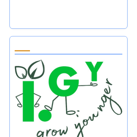
Save my name, email, and website in this browser
for the next time I comment.
Du kanske också gillar
Mobila affärsidéer för tränare: Förbättra
känsloreglering i stora idrottslag
Automatiserade affärsidéer för att förbättra
känsloreglering i stora idrottslag
Förlora pengar: Hur känsloreglering
påverkar prestation och ekonomiska resultat
inom sport