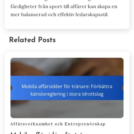
reglering för affärer?
Mentorskap inom sport kan avsevärt förbättra
färdigheter i emotionell reglering för affärer
genom att erbjuda strukturerat stöd och
feedback. Att engagera sig med en mentor inom
sport främjar motståndskraft, disciplin och
självmedvetenhet, vilket är avgörande för att
hantera känslor i pressade affärsmiljöer.
Forskning visar att idrottare som upplever
mentorskap utvecklar bättre coping-strategier,
vilket leder till förbättrat beslutsfattande och
stresshantering. Denna överföring av
färdigheter från sport till affärer kan skapa en
mer balanserad och effektiv ledarskapsstil.