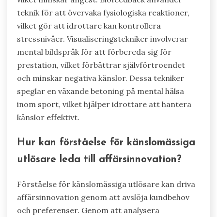
idéutveckling inom affärssammanhang.
Vilka ovanliga tekniker för emotionell
reglering har uppkommit inom
elitidrott?
Ovanliga tekniker för emotionell reglering inom
elitidrott inkluderar mindfulness-träning,
biofeedback och visualiseringstekniker. Dessa
metoder förbättrar idrottares fokus och
motståndskraft under tävling. Mindfulness-
träning uppmuntrar medvetenhet om nuet,
vilket minskar ångest. Biofeedback använder
teknik för att övervaka fysiologiska reaktioner,
vilket gör att idrottare kan kontrollera
stressnivåer. Visualiseringstekniker involverar