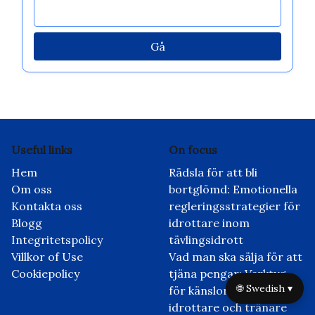
In cooperation with
I Grow Younger
Upptäck ett slumpmässigt inlägg
Universaliserande religion inom sport:
Emotionell reglering, teamdynamik och
prestationsförbättring
Bläddra by Category
🌐 Swedish ▾
Gå