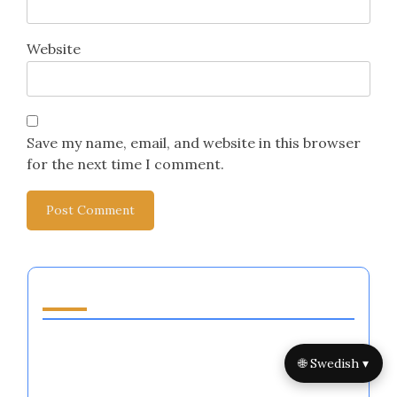
Website
Save my name, email, and website in this browser
for the next time I comment.
Du kanske också gillar
Är det bättre att vara älskad eller fruktad i
🌐 Swedish ▾
känsloreglering för idrottare?
Är det bättre att vara älskad eller fruktad i