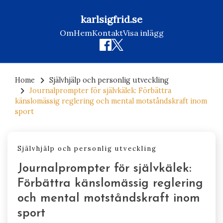
karlsigfrid.se
Om
Hem
Kontakt
Visa inlägg
Skip
to
Home
Självhjälp och personlig utveckling
Journalprompter för självkälek: Förbättra
content
känslomässig reglering och mental motståndskraft inom
sport
Självhjälp och personlig utveckling
Journalprompter för självkälek:
Förbättra känslomässig reglering
och mental motståndskraft inom
sport