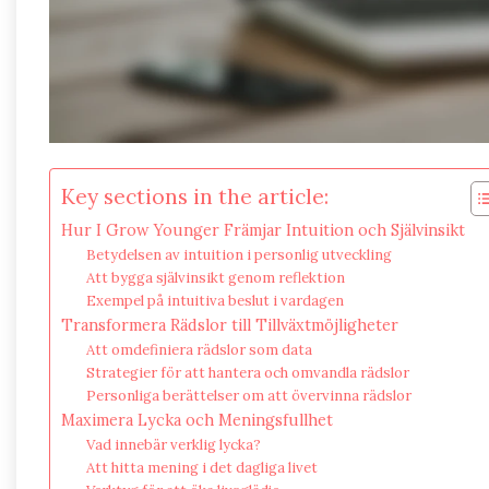
Key sections in the article:
Hur I Grow Younger Främjar Intuition och Självinsikt
Betydelsen av intuition i personlig utveckling
Att bygga självinsikt genom reflektion
Exempel på intuitiva beslut i vardagen
Transformera Rädslor till Tillväxtmöjligheter
Att omdefiniera rädslor som data
Strategier för att hantera och omvandla rädslor
Personliga berättelser om att övervinna rädslor
Maximera Lycka och Meningsfullhet
Vad innebär verklig lycka?
Att hitta mening i det dagliga livet