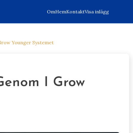
Om
Hem
Kontakt
Visa inlägg
 Grow Younger Systemet
 Genom I Grow