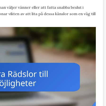
n väljer vänner eller att fatta snabba beslut i
ar vikten av att lita på dessa känslor som en väg till