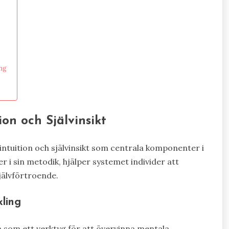
ng
on och Självinsikt
ntuition och självinsikt som centrala komponenter i
r i sin metodik, hjälper systemet individer att
jälvförtroende.
kling
 som ett verktyg för att övervinna mentala