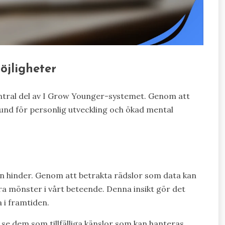
öjligheter
central del av I Grow Younger-systemet. Genom att
rund för personlig utveckling och ökad mental
än hinder. Genom att betrakta rädslor som data kan
ra mönster i vårt beteende. Denna insikt gör det
 i framtiden.
 se dem som tillfälliga känslor som kan hanteras,