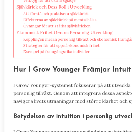
Verktyg för att öka livsglädje
Självkärlek och Dess Roll i Utveckling
Att förstå och praktisera självkärlek
Effekterna av självkärlek på mental hälsa
Övningar för att stärka självkärleken
Ekonomisk Frihet Genom Personlig Utveckling
Kopplingen mellan personlig tillväxt och ekonomisk framgå
Strategier för att uppnå ekonomisk frihet
Exempel på framgångsrika individer
Hur I Grow Younger Främjar Intuiti
I Grow Younger-systemet fokuserar på att utveckla i
personlig tillväxt. Genom att integrera dessa aspekte
navigera livets utmaningar med större klarhet och s
Betydelsen av intuition i personlig utvec
I Grow Younger uppmuntrar användning av intuition