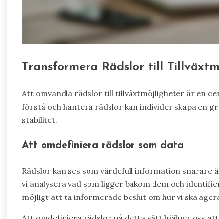
Transformera Rädslor till Tillväxtm
Att omvandla rädslor till tillväxtmöjligheter är en 
förstå och hantera rädslor kan individer skapa en g
stabilitet.
Att omdefiniera rädslor som data
Rädslor kan ses som värdefull information snarare 
vi analysera vad som ligger bakom dem och identifie
möjligt att ta informerade beslut om hur vi ska agera
Att omdefiniera rädslor på detta sätt hjälper oss att