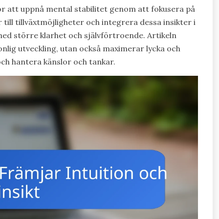
 att uppnå mental stabilitet genom att fokusera på
till tillväxtmöjligheter och integrera dessa insikter i
ed större klarhet och självförtroende. Artikeln
nlig utveckling, utan också maximerar lycka och
och hantera känslor och tankar.